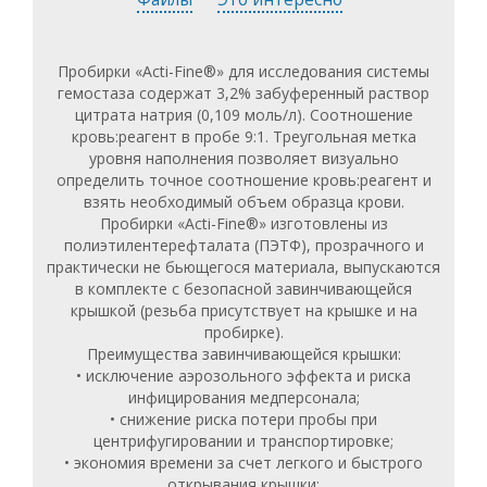
Пробирки «Acti-Fine®» для исследования системы
гемостаза содержат 3,2% забуференный раствор
цитрата натрия (0,109 моль/л). Соотношение
кровь:реагент в пробе 9:1. Треугольная метка
уровня наполнения позволяет визуально
определить точное соотношение кровь:реагент и
взять необходимый объем образца крови.
Пробирки «Acti-Fine®» изготовлены из
полиэтилентерефталата (ПЭТФ), прозрачного и
практически не бьющегося материала, выпускаются
в комплекте с безопасной завинчивающейся
крышкой (резьба присутствует на крышке и на
пробирке).
Преимущества завинчивающейся крышки:
• исключение аэрозольного эффекта и риска
инфицирования медперсонала;
• снижение риска потери пробы при
центрифугировании и транспортировке;
• экономия времени за счет легкого и быстрого
открывания крышки;