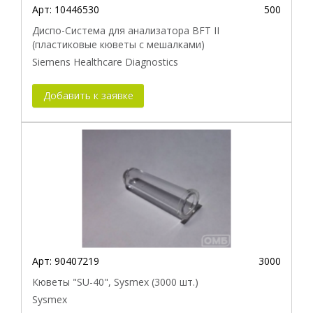
Арт:
10446530
500
Диспо-Система для анализатора BFT II
(пластиковые кюветы с мешалками)
Siemens Healthcare Diagnostics
Добавить к заявке
Арт:
90407219
3000
Кюветы "SU-40", Sysmex (3000 шт.)
Sysmex