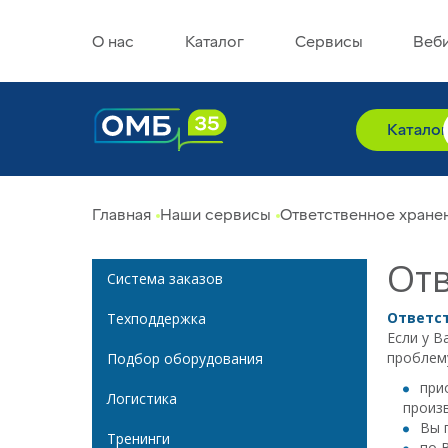
О нас
Каталог
Сервисы
Веб
Катало
Главная
Наши сервисы
Ответственное хране
Отв
Система заказов
Ответс
Техподдержка
Если у В
проблем
Подбор оборудования
прио
Логистика
произ
Вы п
Тренинги
по В