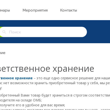
инары
Мероприятия
Контакты
г
ние
етственное хранение
твенное хранение
– это еще одно сервисное решение для наши
ас нет возможности хранить приобретенный товар у себя, мы р
у:
бретенный Вами товар будет храниться в строгом соответстви
водителя на складе ОМБ;
олучите его в удобное для вас время;
ашему запросу доставим всю партию товара или ту часть, кото