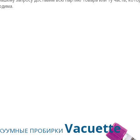
одима.
Vacuette
КУУМНЫЕ ПРОБИРКИ