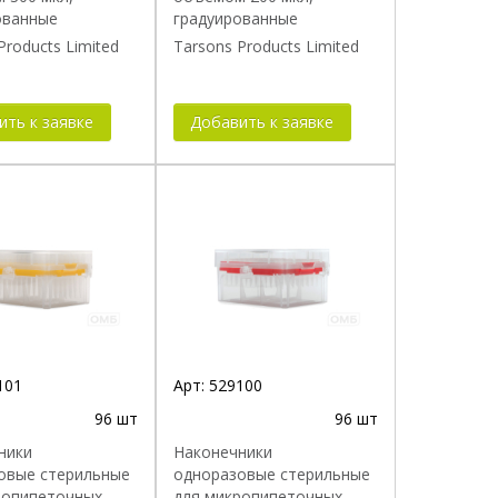
ованные
градуированные
Products Limited
Tarsons Products Limited
ить к заявке
Добавить к заявке
101
Арт:
529100
96 шт
96 шт
ники
Наконечники
овые стерильные
одноразовые стерильные
ропипеточных
для микропипеточных