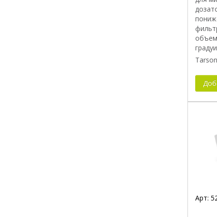
дозат
пониже
фильт
объем
граду
Tarson
Доб
Арт:
5