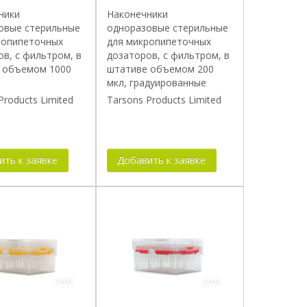
ники
Наконечники
овые стерильные
одноразовые стерильные
ропипеточных
для микропипеточных
в, с фильтром, в
дозаторов, с фильтром, в
 объемом 1000
штативе объемом 200
мкл, градуированные
Products Limited
Tarsons Products Limited
ить к заявке
Добавить к заявке