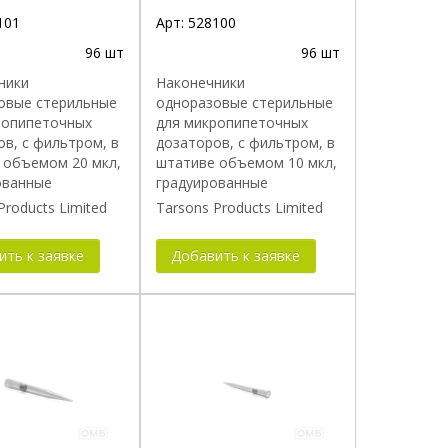
101
Арт:
528100
96 шт
96 шт
ники
Наконечники
овые стерильные
одноразовые стерильные
ропипеточных
для микропипеточных
в, с фильтром, в
дозаторов, с фильтром, в
 объемом 20 мкл,
штативе объемом 10 мкл,
ованные
градуированные
Products Limited
Tarsons Products Limited
ить к заявке
Добавить к заявке