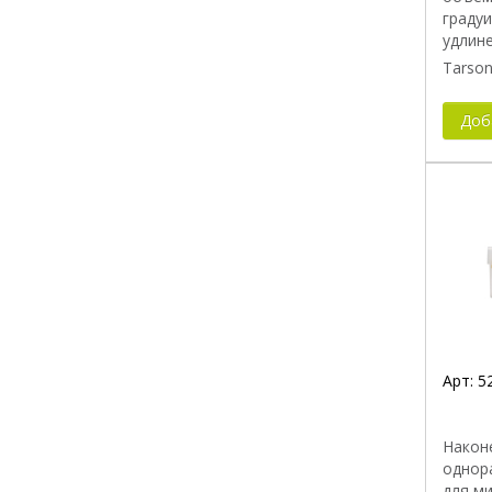
граду
удлин
Tarson
Доб
Арт:
5
Након
однор
для м