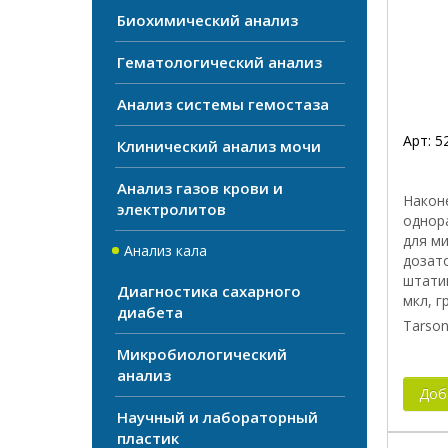
Форм
Биохимический анализ
Объем
Гематологический анализ
С фас
Анализ системы гемостаза
Арт:
5
Клинический анализ мочи
Анализ газов крови и
Након
электролитов
однор
для м
Анализ кала
дозато
штати
Диагностика сахарного
мкл, 
диабета
Tarson
Микробиологический
анализ
Доб
Научный и лабораторный
пластик