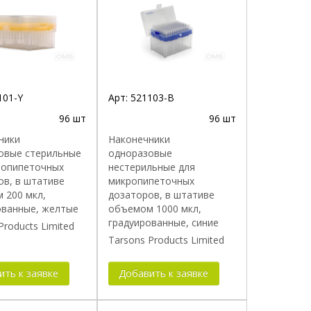
овка
енной адгезией
101-Y
Арт:
521103-B
96 шт
96 шт
ники
Наконечники
овые стерильные
одноразовые
ропипеточных
нестерильные для
ов, в штативе
микропипеточных
 200 мкл,
дозаторов, в штативе
ованные, желтые
объемом 1000 мкл,
градуированные, синие
Products Limited
Tarsons Products Limited
ить к заявке
Добавить к заявке