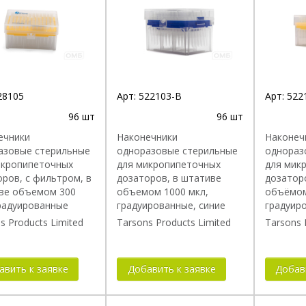
ат упаковки
Градуир
 наконечника (мкл)
С пониж
кой
28105
Арт:
522103-B
Арт:
522
96 шт
96 шт
ечники
Наконечники
Наконеч
азовые стерильные
одноразовые стерильные
однораз
икропипеточных
для микропипеточных
для мик
ров, с фильтром, в
дозаторов, в штативе
дозатор
ве объемом 300
объемом 1000 мкл,
объёмом
градуированные
градуированные, синие
градуир
s Products Limited
Tarsons Products Limited
Tarsons 
авить к заявке
Добавить к заявке
Добав