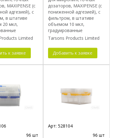
ов, MAXIPENSE (с
дозаторов, MAXIPENSE (с
ой адгезией), с
пониженной адгезией), с
м, в штативе
фильтром, в штативе
 20 мкл,
объемом 10 мкл,
ованные
градуированные
Products Limited
Tarsons Products Limited
ить к заявке
Добавить к заявке
106
Арт:
528104
96 шт
96 шт