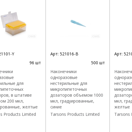
21101-Y
Арт:
521016-B
Арт:
521
96 шт
500 шт
ечники
Наконечники
Наконеч
азовые
одноразовые
однораз
рильные для
нестерильные для
нестери
пипеточных
микропипеточных
микропи
оров, в штативе
дозаторов объемом 1000
дозатор
ом 200 мкл,
мкл, градуированные,
мкл, гра
ированные, желтые
синие
желтые
s Products Limited
Tarsons Products Limited
Tarsons 