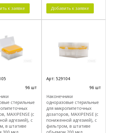
ить к заявке
Добавить к заявке
105
Арт:
529104
96 шт
96 шт
ники
Наконечники
овые стерильные
одноразовые стерильные
ропипеточных
для микропипеточных
ов, MAXIPENSE (с
дозаторов, MAXIPENSE (с
ой адгезией), с
пониженной адгезией), с
м, в штативе
фильтром, в штативе
 300 мкл,
объемом 200 мкл,