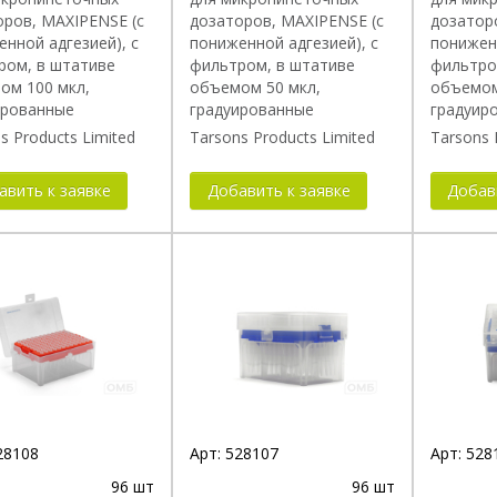
оров, MAXIPENSE (с
дозаторов, MAXIPENSE (с
дозатор
нной адгезией), с
пониженной адгезией), с
пониженн
ром, в штативе
фильтром, в штативе
фильтро
ом 100 мкл,
объемом 50 мкл,
объемом
ированные
градуированные
градуир
s Products Limited
Tarsons Products Limited
Tarsons 
авить к заявке
Добавить к заявке
Добав
28108
Арт:
528107
Арт:
528
96 шт
96 шт