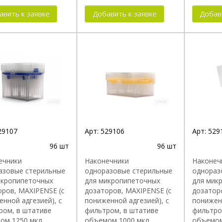
авить к заявке
Добавить к заявке
Добав
29107
Арт:
529106
Арт:
529
96 шт
96 шт
ечники
Наконечники
Наконеч
азовые стерильные
одноразовые стерильные
однораз
икропипеточных
для микропипеточных
для мик
оров, MAXIPENSE (с
дозаторов, MAXIPENSE (с
дозатор
нной адгезией), с
пониженной адгезией), с
пониженн
ром, в штативе
фильтром, в штативе
фильтро
ом 1250 мкл,
объемом 1000 мкл
объемом