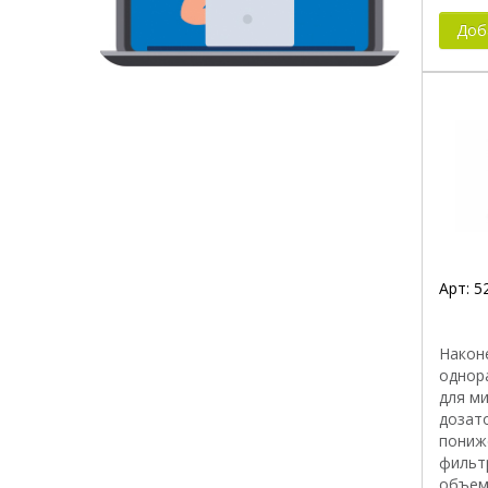
Доб
Арт:
5
Након
однор
для м
дозат
пониже
фильт
объем