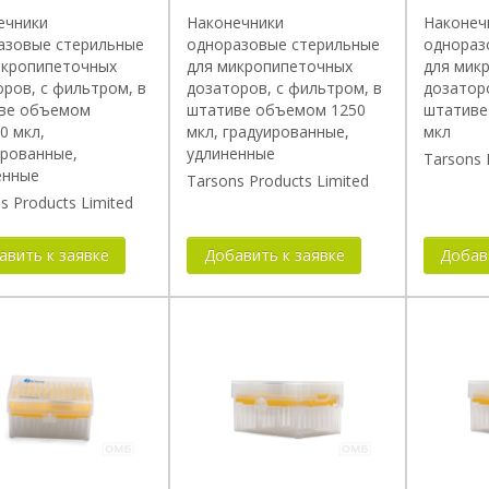
ечники
Наконечники
Наконеч
азовые стерильные
одноразовые стерильные
однораз
икропипеточных
для микропипеточных
для мик
ров, с фильтром, в
дозаторов, с фильтром, в
дозаторо
ве объемом
штативе объемом 1250
штативе
0 мкл,
мкл, градуированные,
мкл
ированные,
удлиненные
Tarsons 
енные
Tarsons Products Limited
s Products Limited
авить к заявке
Добавить к заявке
Добав