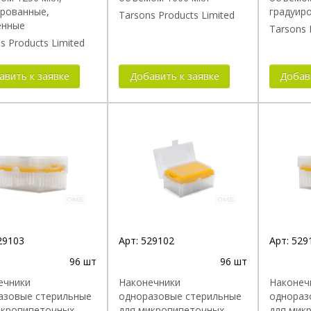
ированные,
градуир
Tarsons Products Limited
енные
Tarsons 
s Products Limited
авить к заявке
Добавить к заявке
Добав
29103
Арт:
529102
Арт:
529
96 шт
96 шт
ечники
Наконечники
Наконеч
азовые стерильные
одноразовые стерильные
однораз
икропипеточных
для микропипеточных
для мик