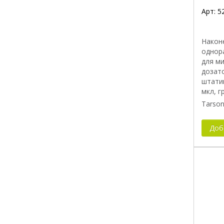
Арт:
5
Након
однор
для м
дозато
штати
мкл, 
Tarson
Доб