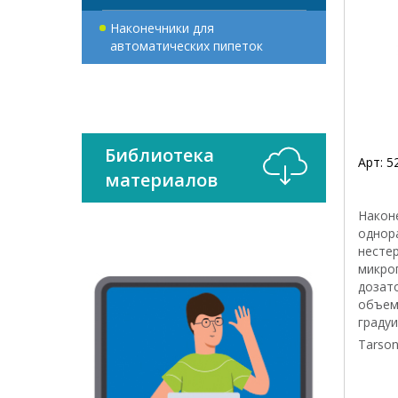
Наконечники для
автоматических пипеток
Библиотека
Арт:
5
материалов
Након
однор
несте
микро
дозат
объем
граду
Tarson