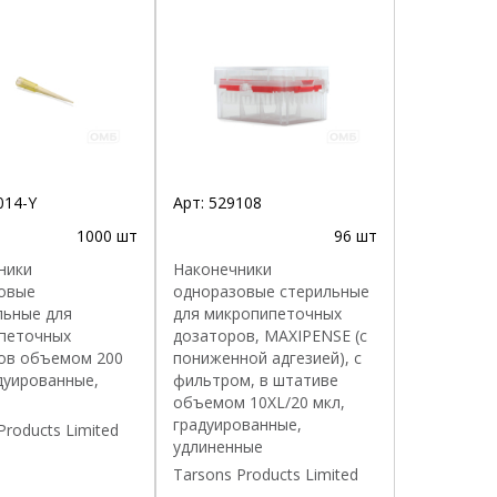
014-Y
Арт:
529108
1000 шт
96 шт
ники
Наконечники
овые
одноразовые стерильные
льные для
для микропипеточных
петочных
дозаторов, MAXIPENSE (с
ов объемом 200
пониженной адгезией), с
дуированные,
фильтром, в штативе
объемом 10XL/20 мкл,
градуированные,
Products Limited
удлиненные
Tarsons Products Limited