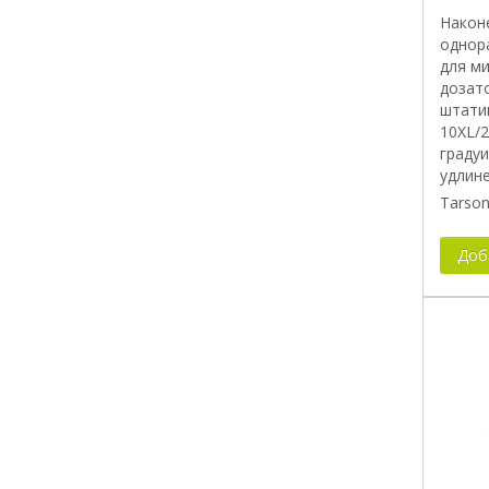
Након
однор
для м
дозато
штати
10XL/2
граду
удлин
Tarson
Доб