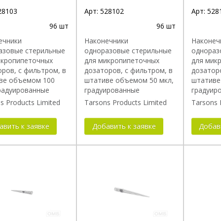
28103
Арт:
528102
Арт:
528
96 шт
96 шт
ечники
Наконечники
Наконеч
азовые стерильные
одноразовые стерильные
однораз
икропипеточных
для микропипеточных
для мик
ров, с фильтром, в
дозаторов, с фильтром, в
дозаторо
ве объемом 100
штативе объемом 50 мкл,
штативе
градуированные
градуированные
градуир
s Products Limited
Tarsons Products Limited
Tarsons 
авить к заявке
Добавить к заявке
Добав