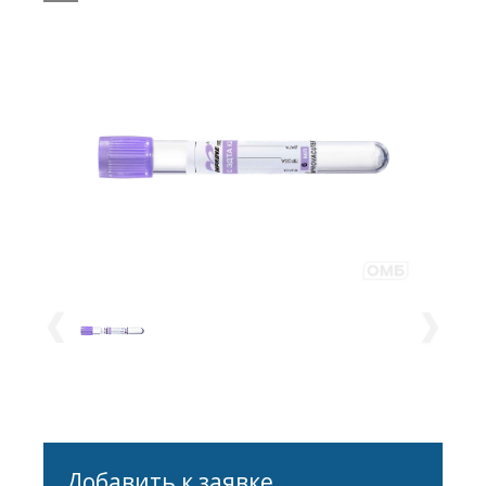
13*100 мм; объем вакуума: 6
мл 683061112
Добавить к заявке