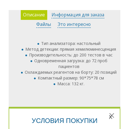
позволяет проводить исследования как экстренных,
так и серийных проб без прерывания работы.
Реагенты для каждого теста вместе с
Описание
Информация для заказа
калибраторами и контролями входят в единый
Файлы
Это интересно
набор. Благодаря охлаждению реагентов на борту,
срок стабильности реагентов достигает до 4 недель.
Возможность замены реагентов в режиме работы
позволяет оптимизировать работу лаборатории.
Тип анализатора: настольный
Управление прибором осуществляется при помощи
Метод детекции: прямая хемилюминесценция
персонального компьютера, а благодаря
Производительность: до 200 тестов в час
интуитивно понятному интерфейсу ПО работать на
Одновременная загрузка: до 72 проб
анализаторе просто и удобно. При необходимости
пациентов
анализатор можно подключить к ЛИС.
Охлаждаемых реагентов на борту: 20 позиций
Компактный размер: 90*75*78 см
Масса: 132 кг.
x
УСЛОВИЯ ПОКУПКИ