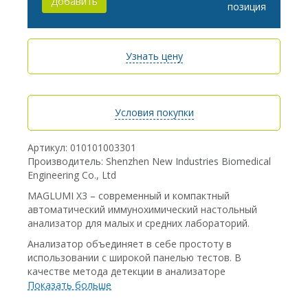
Добавить
позиция
Узнать цену
Условия покупки
Артикул: 010101003301
Производитель: Shenzhen New Industries Biomedical
Engineering Co., Ltd
MAGLUMI X3 – современный и компактный
автоматический иммунохимический настольный
анализатор для малых и средних лабораторий.
Анализатор объединяет в себе простоту в
использовании с широкой панелью тестов. В
качестве метода детекции в анализаторе
применяется прямая иммунохемилюминесценция с
Показать больше
использованием парамагнитных частиц. Анализатор