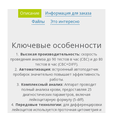
минимальное вмешательство оператора. Этот
гематологический анализатор идеально подходит
Описание
Информация для заказа
для лабораторий, где важны скорость, точность и
надежность анализа.
Файлы
Это интересно
Ключевые особенности
Высокая производительность:
скорость
проведения анализа до 90 тестов в час (CBC) и до 80
тестов в час (CBC+DIFF).
Автоматизация:
встроенный автоподатчик
пробирок значительно повышает эффективность
работы.
Комплексный анализ:
Аппарат проводит
полный анализа крови, предоставляя 25
диагностических параметров, включая
лейкоцитарную формулу (5-diff).
Передовые технологии:
для дифференцировки
лейкоцитов используется проточная цитометрия и