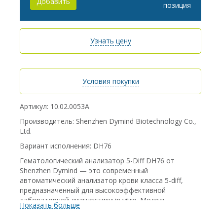
Добавить
позиция
Узнать цену
Условия покупки
Артикул: 10.02.0053A
Производитель: Shenzhen Dymind Biotechnology Co.,
Ltd.
Вариант исполнения: DH76
Гематологический анализатор 5-Diff DH76 от
Shenzhen Dymind — это современный
автоматический анализатор крови класса 5-diff,
предназначенный для высокоэффективной
лабораторной диагностики in vitro. Модель
Показать больше
оснащена автоподатчиком на 60 проб, что
обеспечивает максимальную производительность и