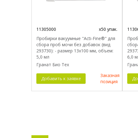
11305000
x50 упак.
1130
Пробирки вакуумные "Acti-Fine®" для
Проб
сбора проб мочи без добавок (вид
сбор
293730): - размер 13x100 мм, объем:
2937
5,0 мл
6,0 м
Гранат Био Тех
Гран
Заказная
Добавить к заявке
До
позиция