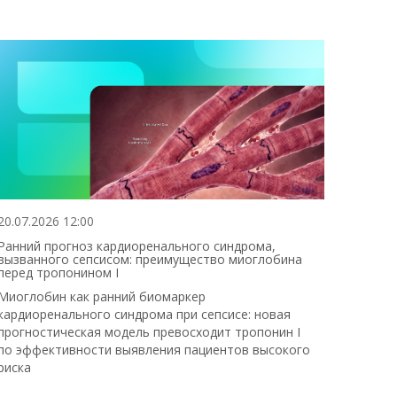
20.07.2026 12:00
Ранний прогноз кардиоренального синдрома,
вызванного сепсисом: преимущество миоглобина
перед тропонином I
Миоглобин как ранний биомаркер
кардиоренального синдрома при сепсисе: новая
прогностическая модель превосходит тропонин I
по эффективности выявления пациентов высокого
риска