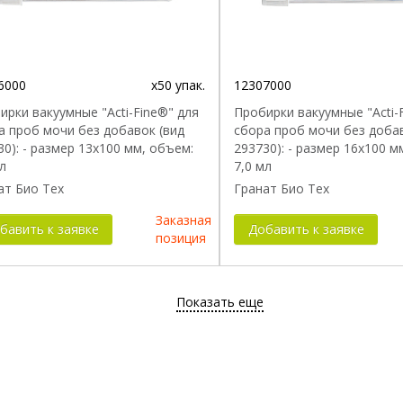
6000
x50 упак.
12307000
ирки вакуумные "Acti-Fine®" для
Пробирки вакуумные "Acti-
а проб мочи без добавок (вид
сбора проб мочи без добав
30): - размер 13x100 мм, объем:
293730): - размер 16x100 м
л
7,0 мл
ат Био Тех
Гранат Био Тех
Заказная
бавить к заявке
Добавить к заявке
позиция
Показать еще