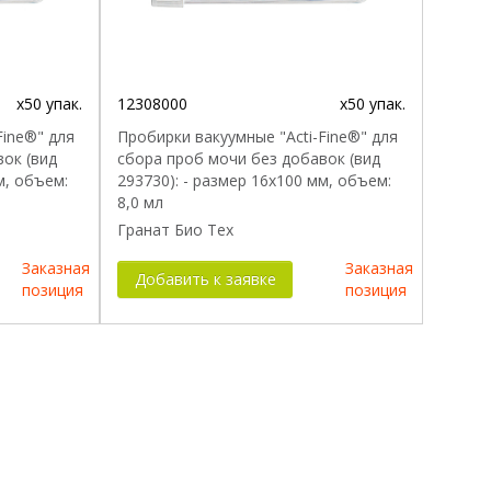
x50 упак.
12308000
x50 упак.
Fine®" для
Пробирки вакуумные "Acti-Fine®" для
ок (вид
сбора проб мочи без добавок (вид
м, объем:
293730): - размер 16x100 мм, объем:
8,0 мл
Гранат Био Тех
Заказная
Заказная
Добавить к заявке
позиция
позиция