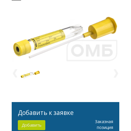
держателем для переноса
мочи, длина пробозаборника
10 см) 453070
Добавить к заявке
Заказная
Добавить
позиция