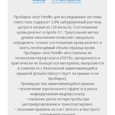
Пробирки «Acti-Fine®» для исследования системы
гемостаза содержат 3,8% забуференный раствор
цитрата натрия (0,129 моль/л). Соотношение
кровь:реагент в пробе 9:1. Треугольная метка
уровня наполнения позволяет визуально
определить точное соотношение кровь:реагент и
взять необходимый объем образца крови.
Пробирки «Acti-Fine®» изготовлены из
полиэтилентерефталата (ПЭТФ), прозрачного и
практически не бьющегося материала, выпускаются
в комплекте с безопасной завинчивающейся
крышкой (резьба присутствует на крышке и на
пробирке).
Преимущества завинчивающейся крышки:
• исключение аэрозольного эффекта и риска
инфицирования медперсонала;
• снижение риска потери пробы при
центрифугировании и транспортировке;
• экономия времени за счет легкого и быстрого
открывания крышки;