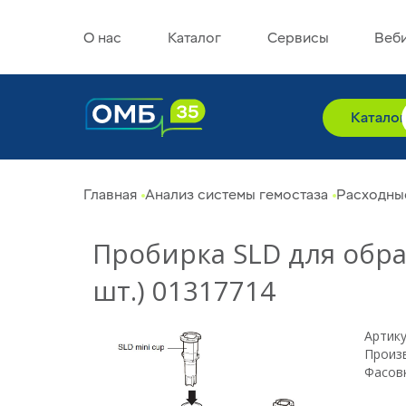
О нас
Каталог
Сервисы
Веб
Катало
Главная
Анализ системы гемостаза
Расходные
Пробирка SLD для образцов "SLD vi
шт.) 01317714
Артику
Произ
Фасовк