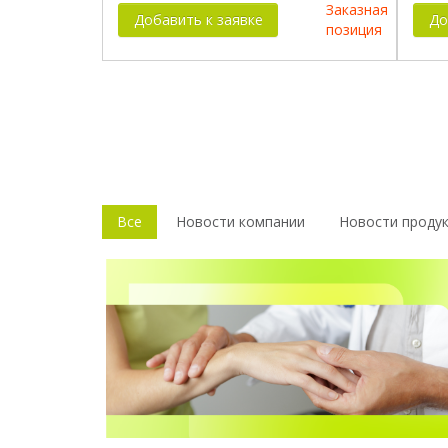
Заказная
Добавить к заявке
До
позиция
Все
Новости компании
Новости проду