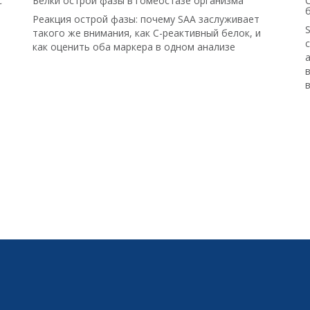
с
Белки острой фазы в гомеостазе организма
Реакция острой фазы: почему SAA заслуживает
такого же внимания, как С-реактивный белок, и
как оценить оба маркера в одном анализе