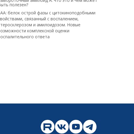
Сывороточный амилоид А: что это и чем может
быть полезен?
SAA: белок острой фазы с цитокиноподобными
свойствами, связанный с воспалением,
атеросклерозом и амилоидозом. Новые
возможности комплексной оценки
воспалительного ответа