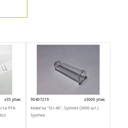
x35 упак.
90407219
x3000 упак.
еста PFA
Кюветы "SU-40", Sysmex (3000 шт.)
tics
Sysmex