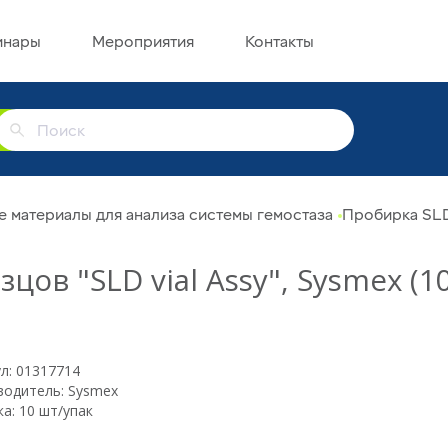
инары
Мероприятия
Контакты
г
 материалы для анализа системы гемостаза
Пробирка SLD 
al Assy", Sysmex (10
л: 01317714
водитель: Sysmex
а: 10 шт/упак