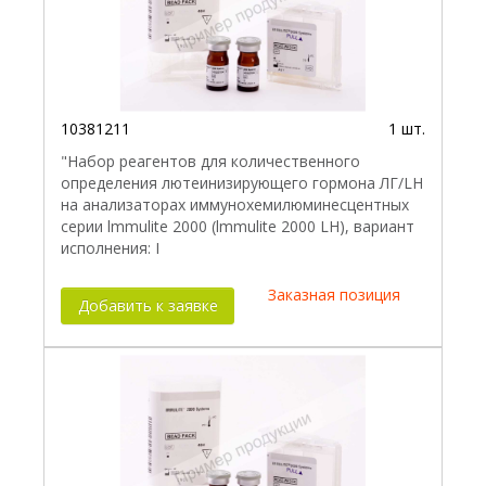
10381211
1 шт.
"Набор реагентов для количественного
определения лютеинизирующего гормона ЛГ/LH
на анализаторах иммунохемилюминесцентных
серии lmmulite 2000 (lmmulite 2000 LH), вариант
исполнения: I
Заказная позиция
Добавить к заявке