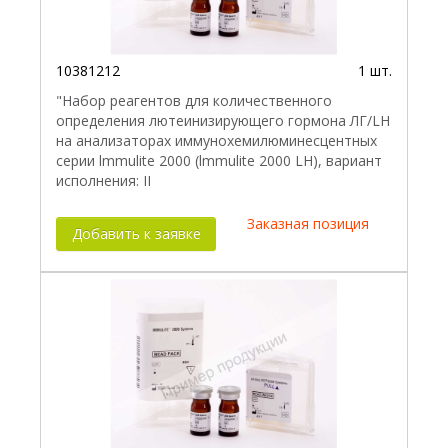
10381212
1 шт.
"Набор реагентов для количественного
определения лютеинизирующего гормона ЛГ/LH
на анализаторах иммунохемилюминесцентных
серии lmmulite 2000 (lmmulite 2000 LH), вариант
исполнения: II
Заказная позиция
Добавить к заявке