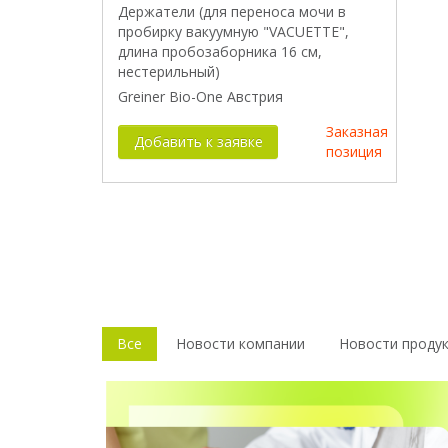
Держатели (для переноса мочи в
пробирку вакуумную "VACUETTE",
длина пробозаборника 16 см,
нестерильный)
Greiner Bio-One Австрия
Заказная
Добавить к заявке
позиция
Все
Новости компании
Новости проду