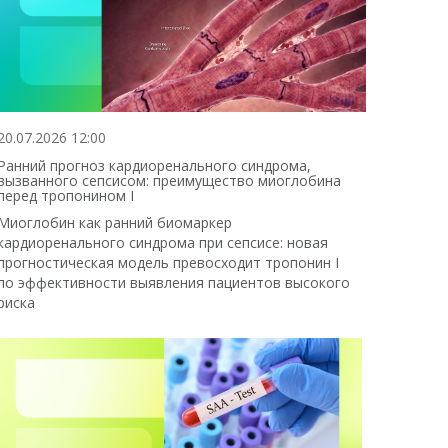
20.07.2026 12:00
Ранний прогноз кардиоренального синдрома,
вызванного сепсисом: преимущество миоглобина
перед тропонином I
Миоглобин как ранний биомаркер
кардиоренального синдрома при сепсисе: новая
прогностическая модель превосходит тропонин I
по эффективности выявления пациентов высокого
риска