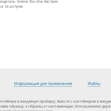
одитель: Greiner Bio-One Австрия
а: 50 шт/упак
Информация для применения
Файлы
онтейнера в вакуумную пробирку. Вместе с контейнером и вакуу
лива образца, а образец от контаминации. Использование дер