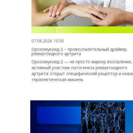
07.08.2026 10:30
Орозомукоид-2 – провоспалительный драйвер
ревматоидного артрита
Орозомукоид-2 — не просто маркер воспаления,
активный участник патогенеза ревматоидного
артрита: открыт специфический рецептор и нова
терапевтическая мишень