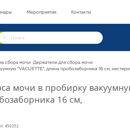
инары
Мероприятия
Контакты
г
ма сбора мочи
Держатели для сбора мочи
куумную "VACUETTE", длина пробозаборника 16 см, нестер
оса мочи в пробирку вакуумн
бозаборника 16 см,
л: 450252