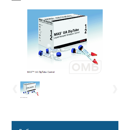
Multi-Pack) (вид 200000). UAT-
MP