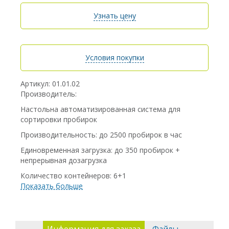
Узнать цену
Условия покупки
Артикул: 01.01.02
Производитель:
Настольна автоматизированная система для
сортировки пробирок
Производительность: до 2500 пробирок в час
Единовременная загрузка: до 350 пробирок +
непрерывная дозагрузка
Количество контейнеров: 6+1
Показать больше
Типы штрих-кода: Code 39, Code 93, Code 128 A/B/C,
2 of 5, NW7 (Codabar), Jan, lnterleaved 2 of 5 etc
Протокол подключения к ЛИС TCP/IP, RS232C,
Ethernet, RJ45, USB Memory