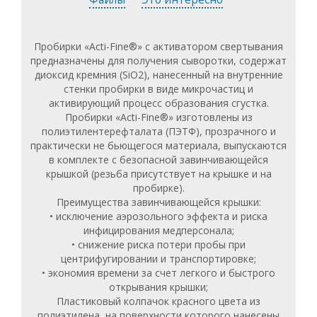
Пробирки «Acti-Fine®» с активатором свертывания
предназначены для получения сыворотки, содержат
диоксид кремния (SiO2), нанесенный на внутренние
стенки пробирки в виде микрочастиц и
активирующий процесс образования сгустка.
Пробирки «Acti-Fine®» изготовлены из
полиэтилентерефталата (ПЭТФ), прозрачного и
практически не бьющегося материала, выпускаются
в комплекте с безопасной завинчивающейся
крышкой (резьба присутствует на крышке и на
пробирке).
Преимущества завинчивающейся крышки:
• исключение аэрозольного эффекта и риска
инфицирования медперсонала;
• снижение риска потери пробы при
центрифугировании и транспортировке;
• экономия времени за счет легкого и быстрого
открывания крышки;
Пластиковый колпачок красного цвета из
полиэтилена, на поверхности которого нанесены