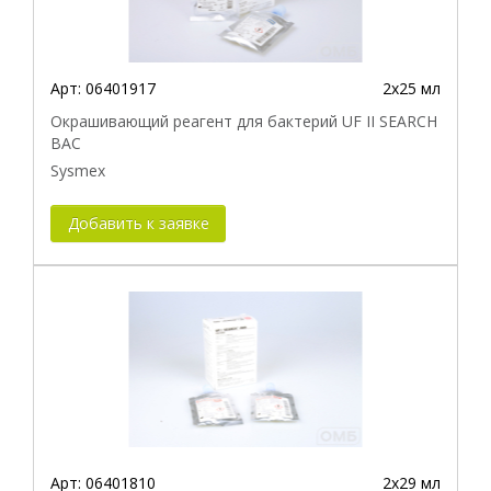
Арт:
06401917
2х25 мл
Окрашивающий реагент для бактерий UF II SEARCH
BAC
Sysmex
Добавить к заявке
Арт:
06401810
2х29 мл