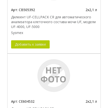
Арт:
CB505392
2х2,1 л
Дилюент UF-CELLPACK CR для автоматического
анализатора клеточного состава мочи UF, модели
UF-4000, UF-5000
Sysmex
Добавить к заявке
Арт:
CE604532
2х2,1 л