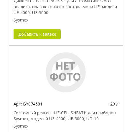
Дилюент UF-CELLPACK SF для автоматического
анализатора клеточного состава мочи UF, модели
UF-4000, UF-5000
Sysmex
Добавить к заявке
Арт:
BY074501
20 л
Системный реагент UF-CELLSHEATH для приборов
Sysmex, моделей UF-4000, UF-5000, UD-10
Sysmex