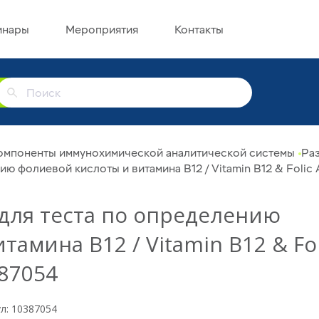
инары
Мероприятия
Контакты
г
омпоненты иммунохимической аналитической системы
Раз
ю фолиевой кислоты и витамина В12 / Vitamin В12 & Folic A
для теста по определению
амина В12 / Vitamin В12 & Fol
387054
л: 10387054