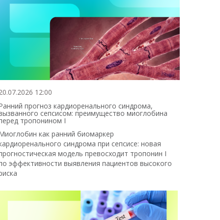
20.07.2026 12:00
Ранний прогноз кардиоренального синдрома,
вызванного сепсисом: преимущество миоглобина
перед тропонином I
Миоглобин как ранний биомаркер
кардиоренального синдрома при сепсисе: новая
прогностическая модель превосходит тропонин I
по эффективности выявления пациентов высокого
риска