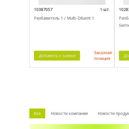
10387057
1 шт.
1028
Разбавитель 1 / Multi-Diluent 1
Разба
Sieme
Заказная
Добавить к заявке
До
позиция
Все
Новости компании
Новости проду