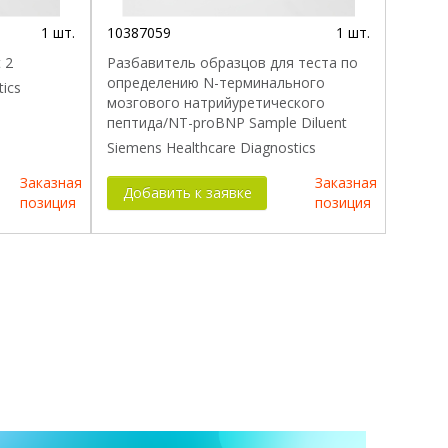
1 шт.
10387059
1 шт.
 2
Разбавитель образцов для теста по
определению N-терминального
tics
мозгового натрийуретического
пептида/NT-proBNP Sample Diluent
Siemens Healthcare Diagnostics
Заказная
Заказная
Добавить к заявке
позиция
позиция